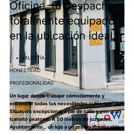
Oficina, tu despacho
totalmente equipado,
en la ubicación ideal
VALENTÍA
HONESTIDAD
PROFESIONALIDAD
Un lugar donde trabajar cómodamente y
encontrar todas tus necesidades cubiertas.
Situación excepcional, a pie de calle y con gran
transito peatonal. A 50 metros de juzgados,
Ayuntamiento… un lujo a un precio inmejorable